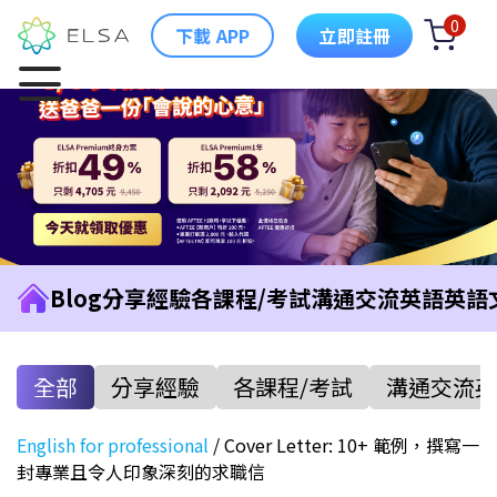
0
下載 APP
立即註冊
Blog
分享經驗
各課程/考試
溝通交流英語
英語
全部
分享經驗
各課程/考試
溝通交流英
English for professional
/
Cover Letter: 10+ 範例，撰寫一
封專業且令人印象深刻的求職信