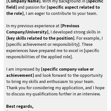
[Company Name]
. With my background in
[specific
field]
and passion for
[specific aspect related to
the role]
, I am eager to contribute to your team.
In my previous experience at
[Previous
Company/University]
, I developed strong skills in
[key skills related to the position]
. For example, I
[specific achievement or responsibility]. These
experiences have prepared me to excel in [specific
responsibilities of the applied role].
I am impressed by
[specific company value or
achievement]
and look forward to the opportunity
to bring my skills and enthusiasm to your team.
Thank you for considering my application, and I hope
to discuss my qualifications further in an interview.
Best regards,