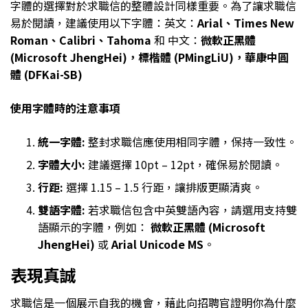
字體的選擇對於求職信的整體設計同樣重要。為了讓求職信
易於閱讀，建議使用以下字體：英文：
Arial、Times New
Roman、Calibri、Tahoma
和 中文：
微軟正黑體
(Microsoft JhengHei)，標楷體 (PMingLiU)，華康中圓
體 (DFKai-SB)
使用字體時的注意事項
統一字體:
整封求職信應使用相同字體，保持一致性。
字體大小:
建議選擇 10pt – 12pt，確保易於閱讀。
行距:
選擇 1.15 – 1.5 行距，讓排版更顯清爽。
雙語字體:
若求職信包含中英雙語內容，請選用支持雙
語顯示的字體，例如：
微軟正黑體 (Microsoft
JhengHei)
或
Arial Unicode MS
。
表現真誠
求職信是一個展示自我的機會，藉此向招聘官證明你為什麼