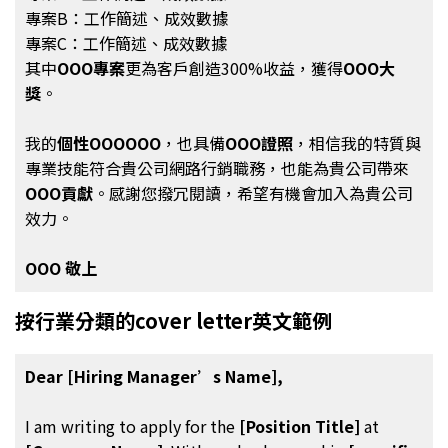
專案B：工作簡述、成效數據
專案C：工作簡述、成效數據
其中
OOO專案
更為客戶創造300%收益，獲得
OOO大
獎
。
我的
個性OOOOOO
，也具備
OOO證照
，相信我的特質與
專業技能符合貴公司網路行銷職務，也能為貴公司帶來
OOO貢獻
。感謝您撥冗閱讀，希望有機會加入為貴公司
效力。
OOO 敬上
按行業分類的cover letter英文範例
Dear [Hiring Manager’s Name],
I am writing to apply for the
[Position Title]
at