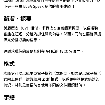
Cover letter 怎麼寫讓自己在招聘官的眼中更具吸引力？以
下是一些由 ELSA Speak 提供的實用建議 ！
簡潔、扼要
與履歷表（CV）相似，求職信也應當簡潔扼要，以便招聘
官能在短短一分鐘內抓住關鍵內容。然而，同時也要確保提
供充分且必要的信息。
建議求職信的篇幅控制在
A4 紙
的
½
或
⅓ 頁
內。
格式
求職信可以以紙本或電子檔的形式提交。如果是以電子檔形
式線上傳送，建議使用
.pdf 格式
，以避免字體格式錯誤的
情況，特別是當招聘官使用不同的文件閱讀器時。
字體