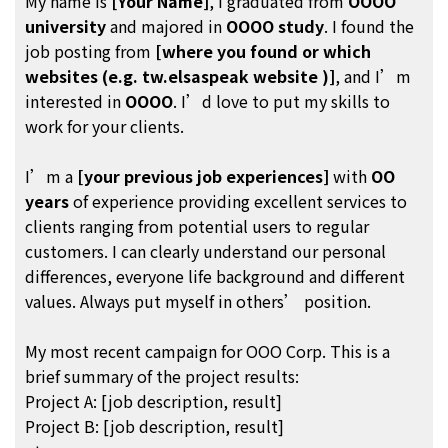
My name is
[Your Name]
, I graduated from
OOOO
university
and majored in
OOOO study
. I found the
job posting from
[where you found or which
websites (e.g. tw.elsaspeak website )]
, and I’m
interested in
OOOO
. I’d love to put my skills to
work for your clients.
I’m a
[your previous job experiences]
with
OO
years
of experience providing excellent services to
clients ranging from potential users to regular
customers. I can clearly understand our personal
differences, everyone life background and different
values. Always put myself in others’ position.
My most recent campaign for OOO Corp. This is a
brief summary of the project results:
Project A: [job description, result]
Project B: [job description, result]