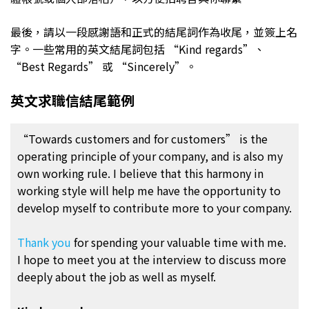
最後，請以一段感謝語和正式的結尾詞作為收尾，並簽上名
字。一些常用的英文結尾詞包括 “Kind regards”、
“Best Regards” 或 “Sincerely”。
英文求職信結尾範例
“Towards customers and for customers” is the
operating principle of your company, and is also my
own working rule. I believe that this harmony in
working style will help me have the opportunity to
develop myself to contribute more to your company.
Thank you
for spending your valuable time with me.
I hope to meet you at the interview to discuss more
deeply about the job as well as myself.