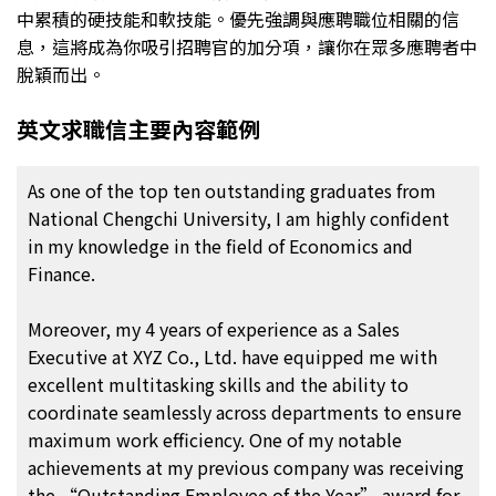
中累積的硬技能和軟技能。優先強調與應聘職位相關的信
息，這將成為你吸引招聘官的加分項，讓你在眾多應聘者中
脫穎而出。
英文求職信主要內容範例
As one of the top ten outstanding graduates from
National Chengchi University, I am highly confident
in my knowledge in the field of Economics and
Finance.
Moreover, my 4 years of experience as a Sales
Executive at XYZ Co., Ltd. have equipped me with
excellent multitasking skills and the ability to
coordinate seamlessly across departments to ensure
maximum work efficiency. One of my notable
achievements at my previous company was receiving
the “Outstanding Employee of the Year” award for