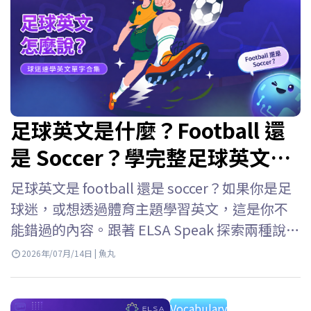
足球英文是什麼？Football 還
是 Soccer？學完整足球英文單
字
足球英文是 football 還是 soccer？如果你是足
球迷，或想透過體育主題學習英文，這是你不
能錯過的內容。跟著 ELSA Speak 探索兩種說法
的差異，學習足球英文單字與足球英文術語，
2026年/07月/14日 | 魚丸
讓你自信追蹤國際賽事，像真正的球迷一樣用
英文交流。 足球英文是 Football 還是 Soccer?
Vocabulary