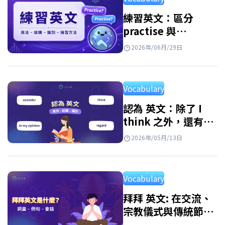
Football 是什麼意思? Football是英國及世界上
大多數國家對足球的普遍稱呼，也是FIFA世界
練習英文：區分
practise 與
盃等國際賽事所使用的術語。若你收看英國或
practice，以及免費
歐洲的體育媒體，會比 soccer…
2026年/06月/29日
實用的練習資源
Vocabulary
認為 英文：除了 I
think 之外，還有
30 多種表達想法的
2026年/05月/13日
方式
Vocabulary
拜拜 英文: 在交流、
宗教儀式與傳統節慶
中的表達方式