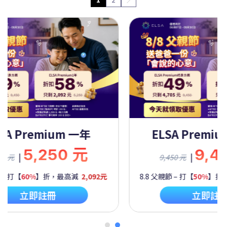
Premium 一年
ELSA Premium 
5,250 元
9,450
|
9,450 元
60%
】折，最高減
2,092元
8.8 父親節 – 打【
50%
】折，最高
立即註冊
立即註冊