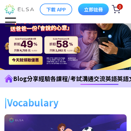
0
下載 APP
立即註冊
Blog
分享經驗
各課程/考試
溝通交流英語
英語
Vocabulary