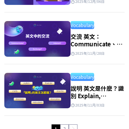
2025年/12月/06日
Vocabulary
交流 英文：
Communicate、
Exchange、
2025年/11月/28日
Interact 應該如何使
用？
Vocabulary
說明 英文是什麽？識
別 Explain,
Illustrate,
2025年/11月/03日
Description,
Instruction
1
2