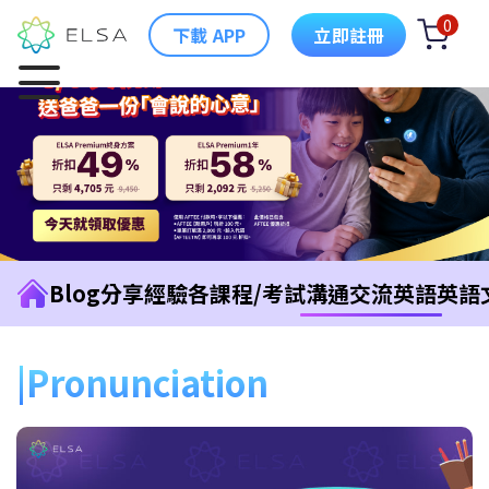
0
下載 APP
立即註冊
Blog
分享經驗
各課程/考試
溝通交流英語
英語
Pronunciation