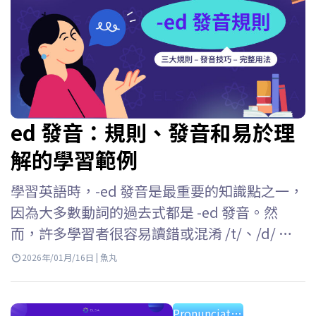
ed 發音：規則、發音和易於理
解的學習範例
學習英語時，-ed 發音是最重要的知識點之一，
因為大多數動詞的過去式都是 -ed 發音。然
而，許多學習者很容易讀錯或混淆 /t/、/d/ 和 /
ɪd/ 這三種發音。 ELSA Speak 將幫助你理解英
2026年/01月/16日 | 魚丸
文 -ed 發音的所有規則，掌握每種情況的發音
方法，並在日常交流中準確運用它們。 Key
Pronunciation