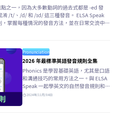
識點之一，因為大多數動詞的過去式都是 -ed 發
、/d/ 和 /ɪd/ 這三種發音。 ELSA Speak
有規則，掌握每種情況的發音方法，並在日常交流中準
Pronunciation
2026 年最標準英語發音規則全集
Phonics 是學習基礎英語，尤其是口語
和溝通技巧的常用方法之一。與 ELSA
Speak 一起學英文的自然發音規則和自
然發音規則總整理吧！ Key takeaways
2024年/11月/04日
1. Phonics 是什麽?…