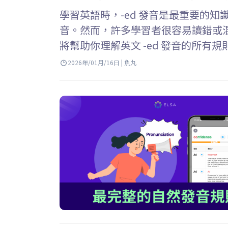
學習英語時，-ed 發音是最重要的知
音。然而，許多學習者很容易讀錯或混淆 /t/
將幫助你理解英文 -ed 發音的所
確運用它們。 Key Takeaways…
2026年/01月/16日 | 魚丸