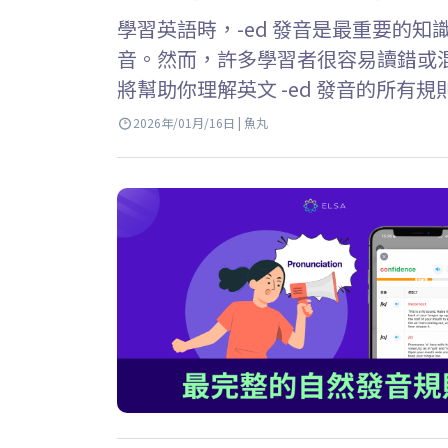
學習英語時，-ed 發音是最重要的知
音。然而，許多學習者很容易讀錯或混淆 /t/
將幫助你理解英文 -ed 發音的所
確運用它們。 Key Takeaways…
2026年/01月/16日 | 魚丸