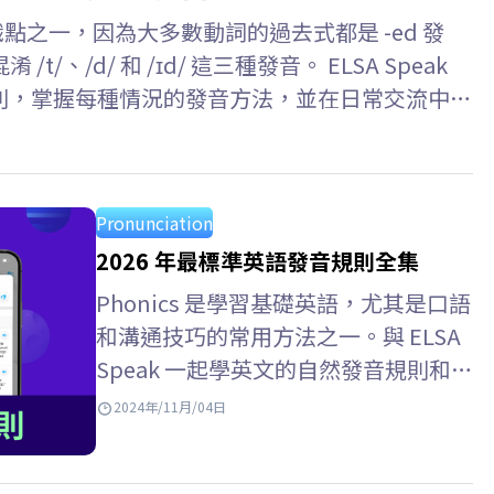
識點之一，因為大多數動詞的過去式都是 -ed 發
、/d/ 和 /ɪd/ 這三種發音。 ELSA Speak
有規則，掌握每種情況的發音方法，並在日常交流中準
Pronunciation
2026 年最標準英語發音規則全集
Phonics 是學習基礎英語，尤其是口語
和溝通技巧的常用方法之一。與 ELSA
Speak 一起學英文的自然發音規則和自
然發音規則總整理吧！ Key takeaways
2024年/11月/04日
1. Phonics 是什麽?…