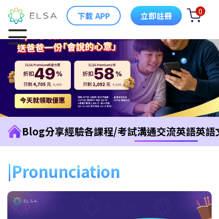
0
下載 APP
立即註冊
Blog
分享經驗
各課程/考試
溝通交流英語
英語
Pronunciation