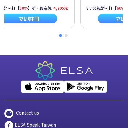
8.8 父親節 – 打【
60%
】折，最高減
2,092元
8.8 父
立即註冊
Contact us
ELSA Speak Taiwan