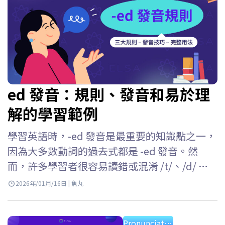
ed 發音：規則、發音和易於理
解的學習範例
學習英語時，-ed 發音是最重要的知識點之一，
因為大多數動詞的過去式都是 -ed 發音。然
而，許多學習者很容易讀錯或混淆 /t/、/d/ 和 /
ɪd/ 這三種發音。 ELSA Speak 將幫助你理解英
2026年/01月/16日 | 魚丸
文 -ed 發音的所有規則，掌握每種情況的發音
方法，並在日常交流中準確運用它們。 Key
Pronunciation