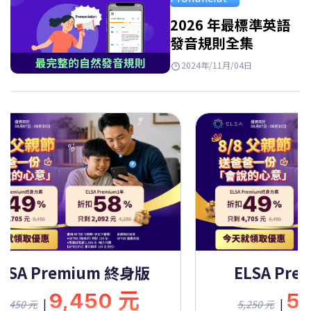
Takeaways…
2026 年最標準英語
發音規則全集
2024年/11月/04日
ELSA Premium 一年
E
5,250 元
|
5,250 元