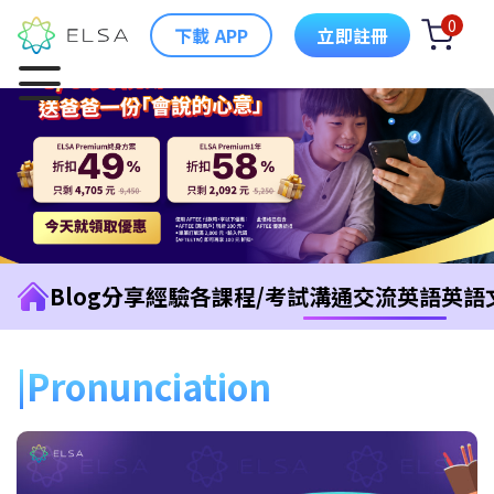
0
下載 APP
立即註冊
Blog
分享經驗
各課程/考試
溝通交流英語
英語
Pronunciation