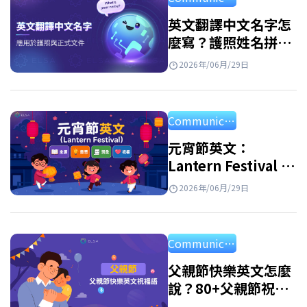
選擇。 最適合你的英文名字女 想找到最適合你
的英文名字女嗎？其實從美国女性名字或者英
英文翻譯中文名字怎
麼寫？護照姓名拼音
国女性名字中尋找靈感是一個很好的方法。許
規則與常見名字對照
多名字不僅好聽、好記，也帶有優雅又自信的
2026年/06月/29日
表
氣質。一起來看看有哪些名字，或許其中就有
最適合你的那一個。 英文名字 意義 中文名
Communication
Alice 高貴、優雅 愛麗絲 Amelia 勤奮、努力 艾
蜜莉亞…
元宵節英文：
Lantern Festival 的
由來、英文介紹、單
2026年/06月/29日
字與祝福語
Communication
父親節快樂英文怎麼
說？80+父親節祝福
語英文、佳句與短文