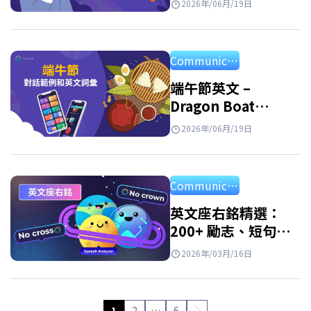
2026年/06月/19日
範例
Communication
端午節英文 –
Dragon Boat
Festival：意義、習
2026年/06月/19日
俗與祝福
Communication
英文座右銘精選：
200+ 勵志、短句與
名人 motto
2026年/03月/16日
1
2
…
6