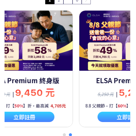
A Premium 一年
ELSA Premiu
5,250 元
9,45
|
|
 元
9,450 元
 打【
60%
】折，最高減
2,092元
8.8 父親節 – 打【
50%
】折，
立即註冊
立即註冊