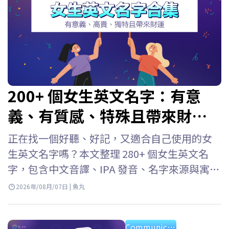
200+ 個女生英文名字：有意
義、有質感、特殊且帶來財
富！
正在找一個好聽、好記，又適合自己使用的女
生英文名字嗎？本文整理 280+ 個女生英文名
字，包含中文音譯、IPA 發音、名字來源與寓
意，並依照熱門、優雅、職場、冷門及個性風
2026年/08月/07日 | 魚丸
格分類。無論是為自己、孩子取英文名字，或
需要在學校與職場使用，都能快速找到合適的
Communication