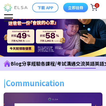
0
下載 APP
立即註冊
Blog
分享經驗
各課程/考試
溝通交流英語
英語
Communication