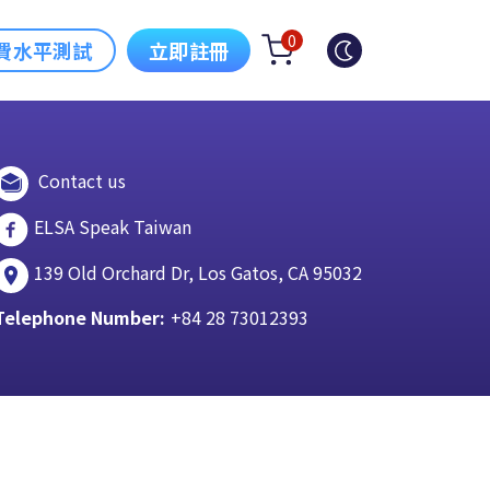
0
費水平測試
立即註冊
Contact us
ELSA Speak Taiwan
139 Old Orchard Dr, Los Gatos, CA 95032
Telephone Number:
+84 28 73012393