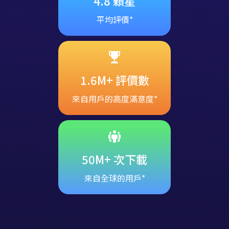
4.8 顆星
平均評價*
1.6M+ 評價數
來自用戶的高度滿意度*
50M+ 次下載
來自全球的用戶*