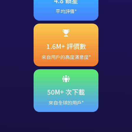
4.8 顆星
平均評價*
1.6M+ 評價數
來自用戶的高度滿意度*
50M+ 次下載
來自全球的用戶*