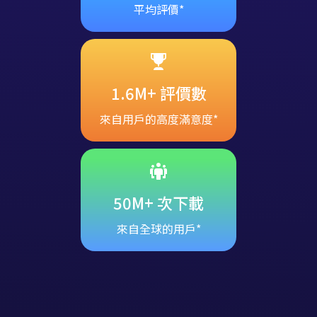
4.8 顆星
平均評價*
1.6M+ 評價數
來自用戶的高度滿意度*
50M+ 次下載
來自全球的用戶*