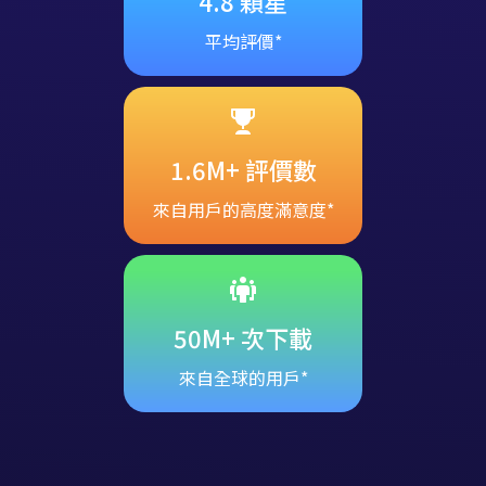
4.8 顆星
平均評價*
1.6M+ 評價數
來自用戶的高度滿意度*
50M+ 次下載
來自全球的用戶*