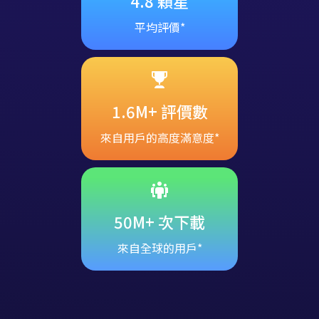
4.8 顆星
平均評價*
1.6M+ 評價數
來自用戶的高度滿意度*
50M+ 次下載
來自全球的用戶*