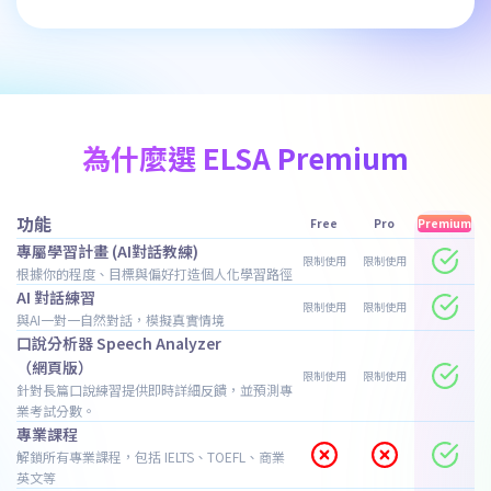
為什麼選 ELSA Premium
功能
Free
Pro
Premium
專屬學習計畫 (AI對話教練)
限制使用
限制使用
根據你的程度、目標與偏好打造個人化學習路徑
AI 對話練習
限制使用
限制使用
與AI一對一自然對話，模擬真實情境
口說分析器 Speech Analyzer
（網頁版）
限制使用
限制使用
針對長篇口說練習提供即時詳細反饋，並預測專
業考試分數。
專業課程
解鎖所有專業課程，包括 IELTS、TOEFL、商業
英文等