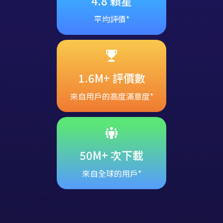
4.8 顆星
平均評價*
1.6M+ 評價數
來自用戶的高度滿意度*
50M+ 次下載
來自全球的用戶*