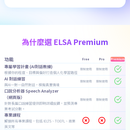
為什麼選 ELSA Premium
功能
Free
Pro
Premium
專屬學習計畫 (AI對話教練)
限制使用
限制使用
根據你的程度、目標與偏好打造個人化學習路徑
AI 對話練習
限制使用
限制使用
與AI一對一自然對話，模擬真實情境
口說分析器 Speech Analyzer
（網頁版）
限制使用
限制使用
針對長篇口說練習提供即時詳細反饋，並預測專
業考試分數。
專業課程
解鎖所有專業課程，包括 IELTS、TOEFL、商業
英文等