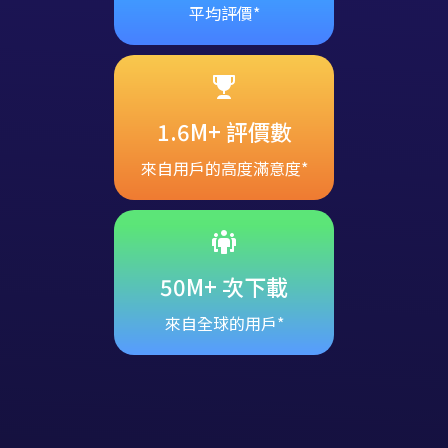
4.8 顆星
平均評價*
1.6M+ 評價數
來自用戶的高度滿意度*
50M+ 次下載
來自全球的用戶*