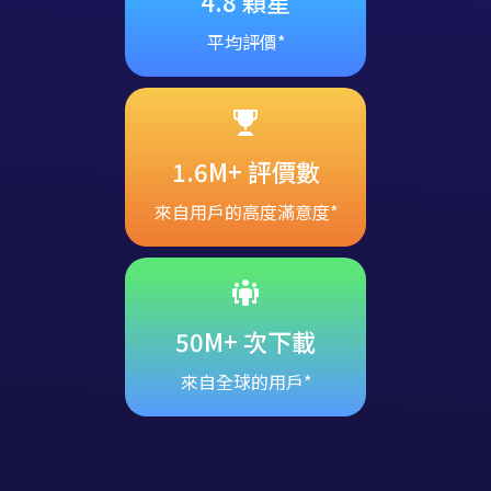
4.8 顆星
平均評價*
1.6M+ 評價數
來自用戶的高度滿意度*
50M+ 次下載
來自全球的用戶*