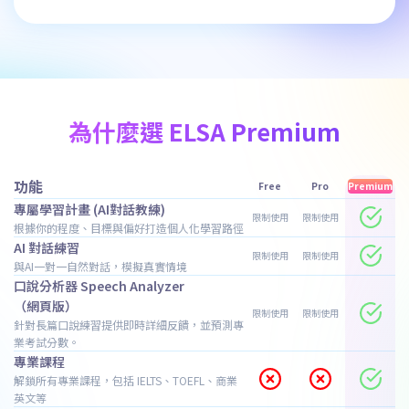
為什麼選 ELSA Premium
功能
Free
Pro
Premium
專屬學習計畫 (AI對話教練)
限制使用
限制使用
根據你的程度、目標與偏好打造個人化學習路徑
AI 對話練習
限制使用
限制使用
與AI一對一自然對話，模擬真實情境
口說分析器 Speech Analyzer
（網頁版）
限制使用
限制使用
針對長篇口說練習提供即時詳細反饋，並預測專
業考試分數。
專業課程
解鎖所有專業課程，包括 IELTS、TOEFL、商業
英文等