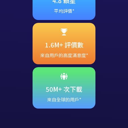
4.8 顆星
平均評價*
1.6M+ 評價數
來自用戶的高度滿意度*
50M+ 次下載
來自全球的用戶*