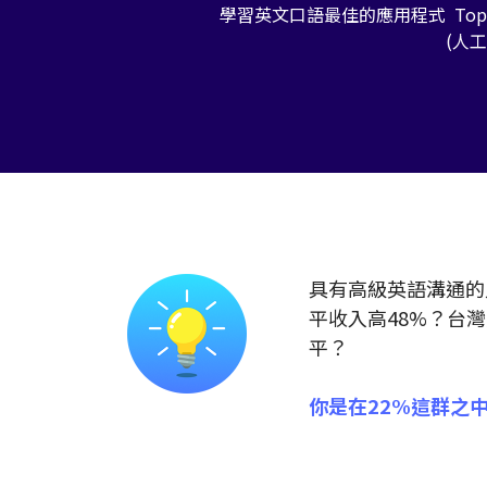
學習英文口語最
佳的應用程式
Top
(人
具有高級英語溝通的
平收入高48%？台
平？
你是在22%這群之