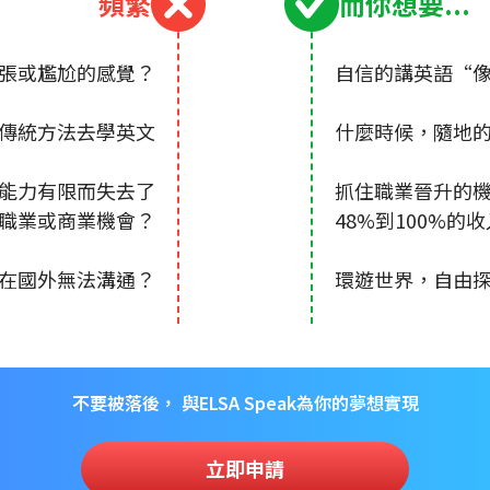
頻繁
而你想要...
張或尷尬的感覺？
自信的講英語“像
傳統方法去學英文
什麼時候，隨地
能力有限而失去了
抓住職業晉升的
職業或商業機會？
48%到100%
怕在國外無法溝通？
環遊世界，自由
不要被落後， 與ELSA Speak為你的夢想實現
立即申請