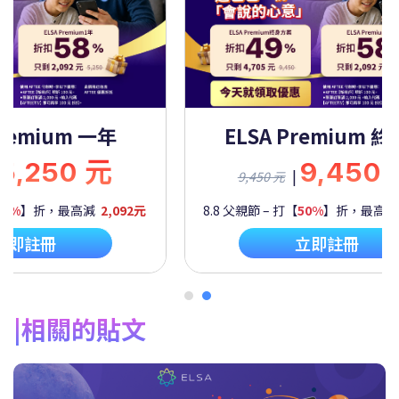
Premium 一年
ELSA Premium 
5,250 元
9,450
|
9,450 元
60%
】折，最高減
2,092元
8.8 父親節 – 打【
50%
】折，最高
立即註冊
立即註冊
相關的貼文