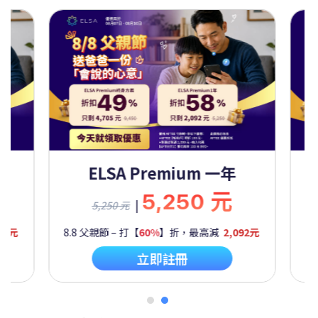
Premium 一年
ELSA Premium 
5,250 元
9,450
|
9,450 元
60%
】折，最高減
2,092元
8.8 父親節 – 打【
50%
】折，最高
立即註冊
立即註冊