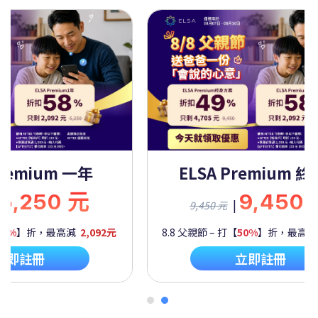
Premium 一年
ELSA Premium 
5,250 元
9,450
|
9,450 元
60%
】折，最高減
2,092元
8.8 父親節 – 打【
50%
】折，最高
立即註冊
立即註冊