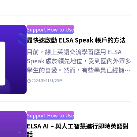
Support How to Use
最快速啟動 ELSA Speak 帳戶的方法
目前，線上英語交流學習應用 ELSA
Speak 處於領先地位，受到國內外眾多
學生的喜愛。然而，有些學員已經擁有
這個應用程序，但仍然對如何啟動該應
2024年/01月/25日
用程式感到非常困惑。以下的文章將介
紹安裝 ELSA Speak 應用程式時您應該
了解的「所有」啟動方法。立即查看！
ELSA Speak –…
Support How to Use
ELSA AI – 與人工智慧進行即時英語對
話