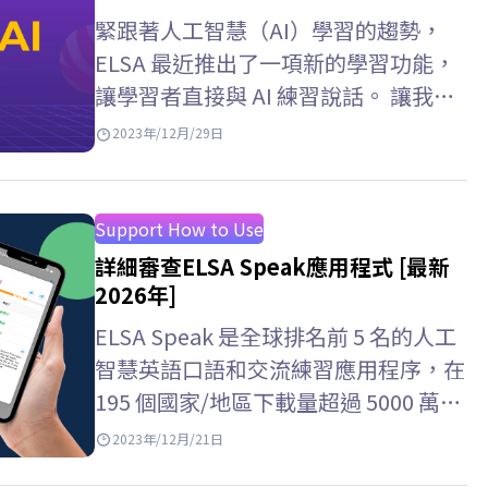
緊跟著人工智慧（AI）學習的趨勢，
ELSA 最近推出了一項新的學習功能，
讓學習者直接與 AI 練習說話。 讓我們
透過下面的文章來詳細了解這些功能
2023年/12月/29日
吧！
Support How to Use
詳細審查ELSA Speak應用程式 [最新
2026年]
ELSA Speak 是全球排名前 5 名的人工
智慧英語口語和交流練習應用程序，在
195 個國家/地區下載量超過 5000 萬
次。 然而，許多人仍然對ELSA…
2023年/12月/21日