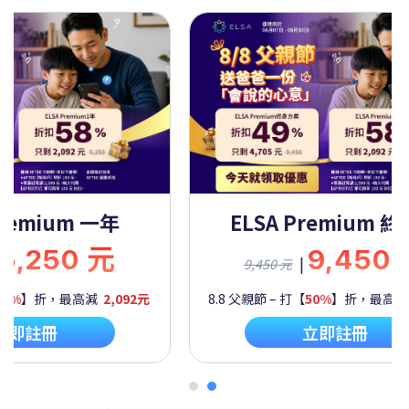
Premium 一年
ELSA Premium 
5,250 元
9,450
|
9,450 元
60%
】折，最高減
2,092元
8.8 父親節 – 打【
50%
】折，最高
立即註冊
立即註冊