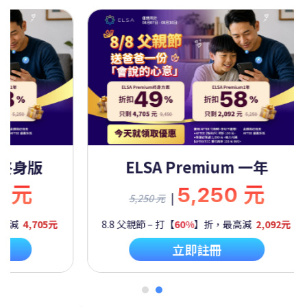
Premium 一年
ELSA Premium 
5,250 元
9,450
|
9,450 元
60%
】折，最高減
2,092元
8.8 父親節 – 打【
50%
】折，最高
立即註冊
立即註冊