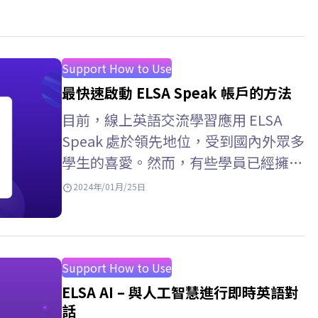
Support How to Use
最快速啟動 ELSA Speak 帳戶的方法
目前，線上英語交流學習應用 ELSA
Speak 處於領先地位，受到國內外眾多
學生的喜愛。然而，有些學員已經擁有
這個應用程序，但仍然對如何啟動該應
2024年/01月/25日
用程式感到非常困惑。以下的文章將介
紹安裝 ELSA Speak 應用程式時您應該
了解的「所有」啟動方法。立即查看！
ELSA Speak –…
Support How to Use
ELSA AI – 與人工智慧進行即時英語對
話