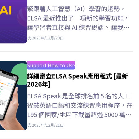
緊跟著人工智慧（AI）學習的趨勢，
ELSA 最近推出了一項新的學習功能，
讓學習者直接與 AI 練習說話。 讓我們
透過下面的文章來詳細了解這些功能
2023年/12月/29日
吧！
Support How to Use
詳細審查ELSA Speak應用程式 [最新
2026年]
ELSA Speak 是全球排名前 5 名的人工
智慧英語口語和交流練習應用程序，在
195 個國家/地區下載量超過 5000 萬
次。 然而，許多人仍然對ELSA…
2023年/12月/21日