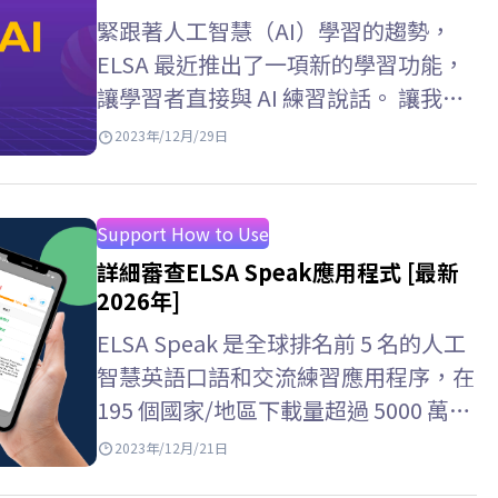
緊跟著人工智慧（AI）學習的趨勢，
ELSA 最近推出了一項新的學習功能，
讓學習者直接與 AI 練習說話。 讓我們
透過下面的文章來詳細了解這些功能
2023年/12月/29日
吧！
Support How to Use
詳細審查ELSA Speak應用程式 [最新
2026年]
ELSA Speak 是全球排名前 5 名的人工
智慧英語口語和交流練習應用程序，在
195 個國家/地區下載量超過 5000 萬
次。 然而，許多人仍然對ELSA…
2023年/12月/21日