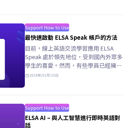
Support How to Use
最快速啟動 ELSA Speak 帳戶的方法
目前，線上英語交流學習應用 ELSA
Speak 處於領先地位，受到國內外眾多
學生的喜愛。然而，有些學員已經擁有
這個應用程序，但仍然對如何啟動該應
2024年/01月/25日
用程式感到非常困惑。以下的文章將介
紹安裝 ELSA Speak 應用程式時您應該
了解的「所有」啟動方法。立即查看！
ELSA Speak –…
Support How to Use
ELSA AI – 與人工智慧進行即時英語對
話