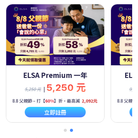
Premium 一年
ELSA Premium 
5,250 元
9,450
|
9,450 元
60%
】折，最高減
2,092元
8.8 父親節 – 打【
50%
】折，最高
立即註冊
立即註冊