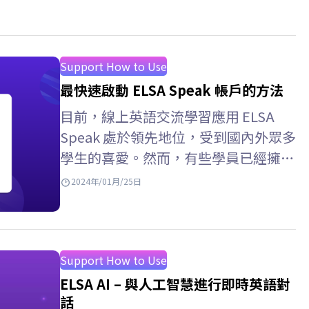
Support How to Use
最快速啟動 ELSA Speak 帳戶的方法
目前，線上英語交流學習應用 ELSA
Speak 處於領先地位，受到國內外眾多
學生的喜愛。然而，有些學員已經擁有
這個應用程序，但仍然對如何啟動該應
2024年/01月/25日
用程式感到非常困惑。以下的文章將介
紹安裝 ELSA Speak 應用程式時您應該
了解的「所有」啟動方法。立即查看！
ELSA Speak –…
Support How to Use
ELSA AI – 與人工智慧進行即時英語對
話