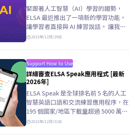
緊跟著人工智慧（AI）學習的趨勢，
ELSA 最近推出了一項新的學習功能，
讓學習者直接與 AI 練習說話。 讓我們
透過下面的文章來詳細了解這些功能
2023年/12月/29日
吧！
Support How to Use
詳細審查ELSA Speak應用程式 [最新
2026年]
ELSA Speak 是全球排名前 5 名的人工
智慧英語口語和交流練習應用程序，在
195 個國家/地區下載量超過 5000 萬
次。 然而，許多人仍然對ELSA…
2023年/12月/21日