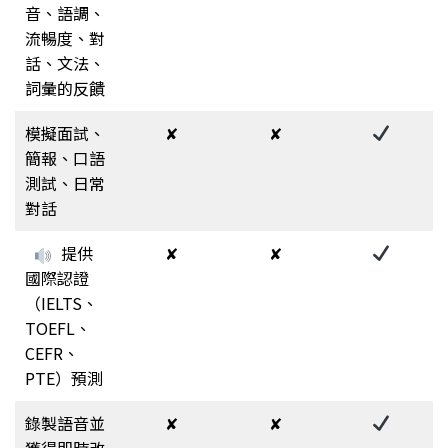
音、語調、
流暢度、對
話、文法、
詞彙的反饋
模擬面試、
✘
✘
簡報、口語
測試、日常
對話
提供
✘
✘
國際認證
（IELTS、
TOEFL、
CEFR、
PTE）預測
錄製語音並
✘
✘
獲得即時改