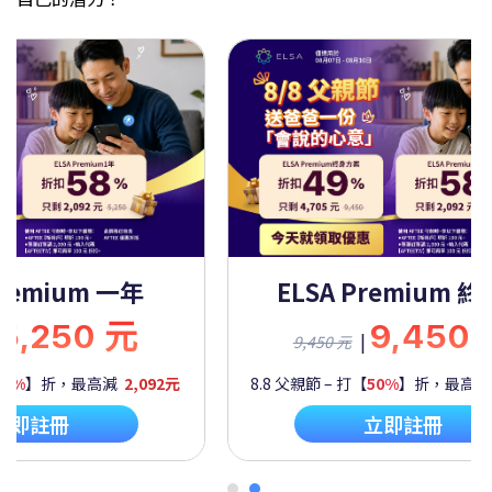
Premium 一年
ELSA Premium 
5,250 元
9,450
|
9,450 元
60%
】折，最高減
2,092元
8.8 父親節 – 打【
50%
】折，最高
立即註冊
立即註冊