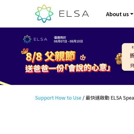
About us
Support How to Use
/
最快速啟動 ELSA Sp