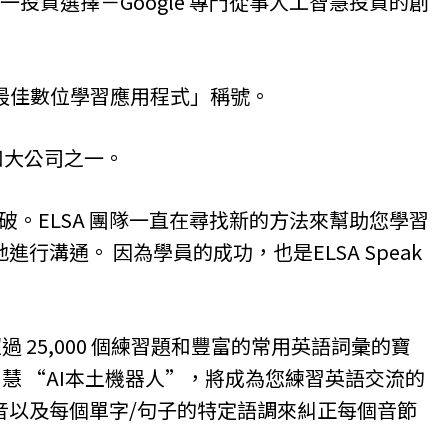
在亞洲的第一投資選擇－Google 專門從事人工智慧投資的創
 頒發的「最佳數位學習應用程式」稱號。
界的四大公司之一。
斷突破。ELSA 團隊一直在尋找新的方法來幫助您學習
行溝通。 因為學員的成功，也是ELSA Speak
含超過 25,000 個練習題和豐富的常用英語詞彙的寶
藉其智慧 “AI本土機器人”，將成為您練習英語交流的
音以及每個單字/句子的特定語調來糾正每個音節