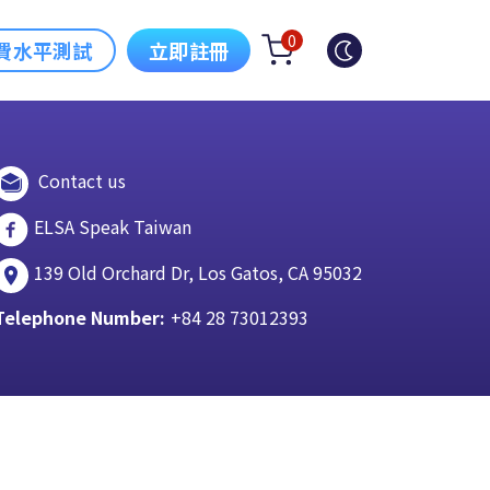
0
費水平測試
立即註冊
Contact us
ELSA Speak Taiwan
139 Old Orchard Dr, Los Gatos, CA 95032
Telephone Number:
+84 28 73012393