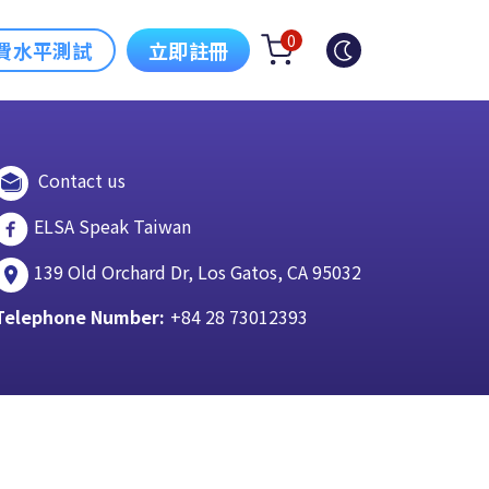
0
費水平測試
立即註冊
Contact us
ELSA Speak Taiwan
139 Old Orchard Dr, Los Gatos, CA 95032
Telephone Number:
+84 28 73012393