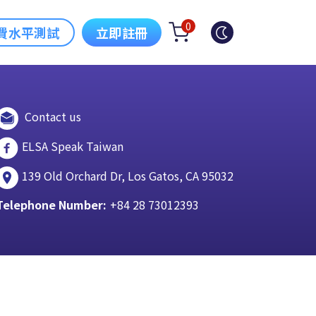
0
費水平測試
立即註冊
Contact us
ELSA Speak Taiwan
139 Old Orchard Dr, Los Gatos, CA 95032
Telephone Number:
+84 28 73012393