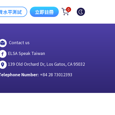
0
費水平測試
立即註冊
Contact us
ELSA Speak Taiwan
139 Old Orchard Dr, Los Gatos, CA 95032
Telephone Number:
+84 28 73012393