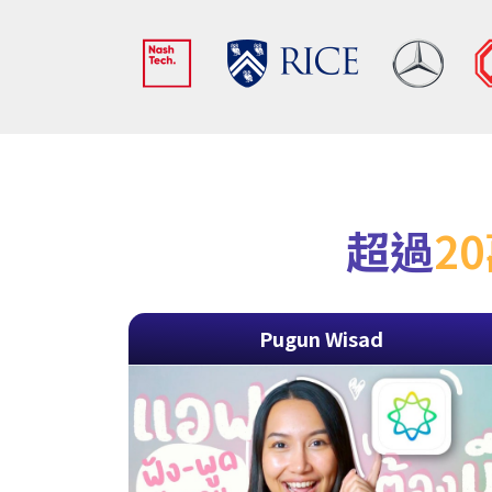
超過
2
Pugun Wisad