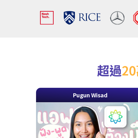
超過
2
Pugun Wisad