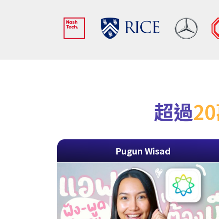
超過
2
Pugun Wisad