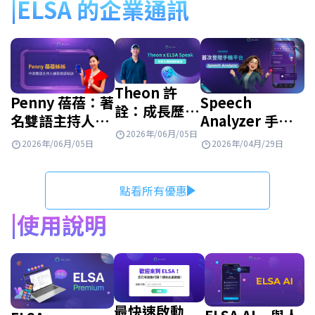
ELSA 的企業通訊
Theon 許
Speech
Penny 蓓蓓：著
詮：成長歷程
Analyzer 手機
名雙語主持人攜
與 ELSA
2026年/06月/05日
版正式上線！快
手 ELSA Speak
2026年/04月/29日
Speak 攜手
2026年/06月/05日
來看看有什麼新
展開全新旅程
同行！
功能！
點看所有優惠
使用說明
最快速啟動