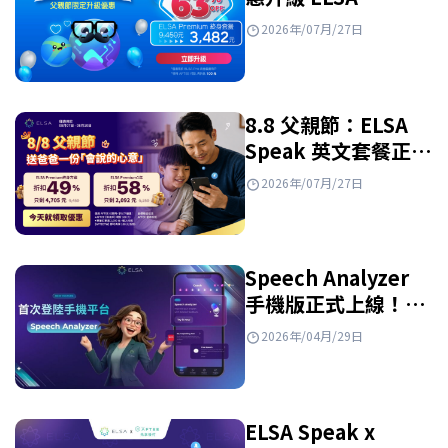
Premium 終身套
2026年/07月/27日
餐！
8.8 父親節：ELSA
Speak 英文套餐正特
惠出售
2026年/07月/27日
Speech Analyzer
手機版正式上線！快
來看看有什麼新功
2026年/04月/29日
能！
ELSA Speak x