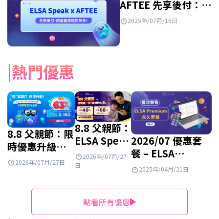
AFTEE 先享後付：
輕鬆入手超划算的英
2025年/07月/16日
語課程！
熱門優惠
8.8 父親節：
8.8 父親節：限
ELSA Speak
2026/07 優惠套
時優惠升級
英文套餐正
餐 – ELSA
ELSA
2026年/07月/27
2026年/07月/27日
特惠出售
Premium 學習套
日
Premium 終
2025年/04月/21日
餐 – 大打折扣
身套餐！
50%！
點看所有優惠