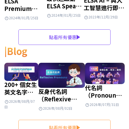
ELSA AI – 與人
ELSA
ELSA Speak
工智慧進行即時
Premium
帳戶的方法
英語對話
2026 最新版本
2024年/01月/25日
2023年/12月/29日
2024年/01月/25日
使用指南
點看所有優惠
Blog
200+ 個女生
代名詞
反身代名詞
英文名字：
（Pronouns）
（Reflexive
有意義、有
是什麼？英文
2026年/08月/07
2026年/07月/31日
Pronouns）是什
質感、特殊
日
2026年/08月/02日
代名詞種類、
麼？完整整理用
且帶來財
用法與例句整
法、位置、表格與
富！
理
點看所有優惠
練習題