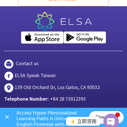
Contact us
ELSA Speak Taiwan
139 Old Orchard Dr, Los Gatos, CA 95032
Telephone Number:
+84 28 73012393
Access Hyper-Personalized 
1
Open App
Learning Paths & Unlock Your 
立即咨詢
English Potential with AI Coach 