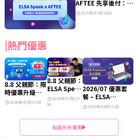
AFTEE 先享後付：
輕鬆入手超划算的英
2025年/07月/16日
語課程！
熱門優惠
8.8 父親節：
8.8 父親節：限
ELSA Speak
2026/07 優惠套
時優惠升級
英文套餐正
餐 – ELSA
ELSA
2026年/07月/27
2026年/07月/27日
特惠出售
Premium 學習套
日
Premium 終
2025年/04月/21日
餐 – 大打折扣
身套餐！
50%！
點看所有優惠