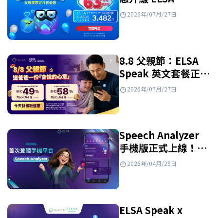
Premium 終身套
2026年/07月/27日
餐！
8.8 父親節：ELSA
Speak 英文套餐正特
惠出售
2026年/07月/27日
Speech Analyzer
手機版正式上線！快
來看看有什麼新功
2026年/04月/29日
能！
ELSA Speak x