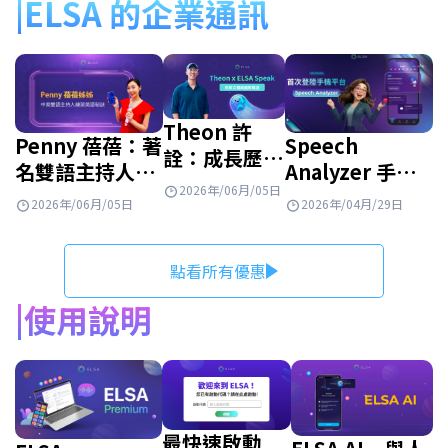
ELSA 的企業通訊
Theon 許
Speech
Penny 蓓蓓：著
詮：成長歷程
Analyzer 手機
名雙語主持人攜
與 ELSA
2026年/06月/05日
版正式上線！快
手 ELSA Speak
2026年/04月/29日
Speak 攜手
2026年/06月/05日
來看看有什麼新
展開全新旅程
同行！
功能！
點看所有優惠
使用說明
最快速啟動