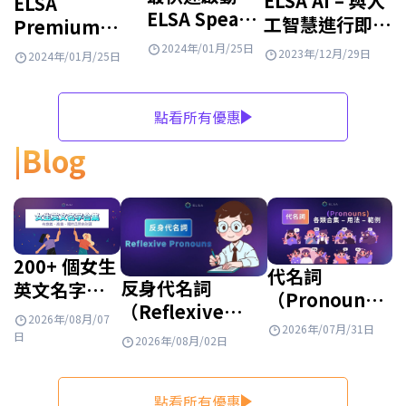
ELSA AI – 與人
ELSA
ELSA Speak
工智慧進行即時
Premium
帳戶的方法
英語對話
2026 最新版本
2024年/01月/25日
2023年/12月/29日
2024年/01月/25日
使用指南
點看所有優惠
Blog
200+ 個女生
代名詞
反身代名詞
英文名字：
（Pronouns）
（Reflexive
有意義、有
是什麼？英文
2026年/08月/07
2026年/07月/31日
Pronouns）是什
質感、特殊
日
2026年/08月/02日
代名詞種類、
麼？完整整理用
且帶來財
用法與例句整
法、位置、表格與
富！
理
點看所有優惠
練習題