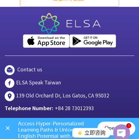
Contact us
ELSA Speak Taiwan
139 Old Orchard Dr, Los Gatos, CA 95032
Telephone Number:
+84 28 73012393
Access Hyper-Personalized 
1
Open App
Learning Paths & Unlock Your 
立即咨詢
English Potential with AI Coach 