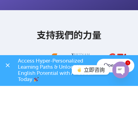
支持我們的力量
Access Hyper-Personalized 
1
Open App
Learning Paths & Unlock Your 
立即咨詢
English Potential with AI Coach 
Today 
Open c