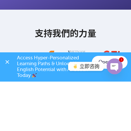
支持我們的力量
Access Hyper-Personalized 
1
Open App
Learning Paths & Unlock Your 
立即咨詢
English Potential with AI Coach 
Today 
Open c