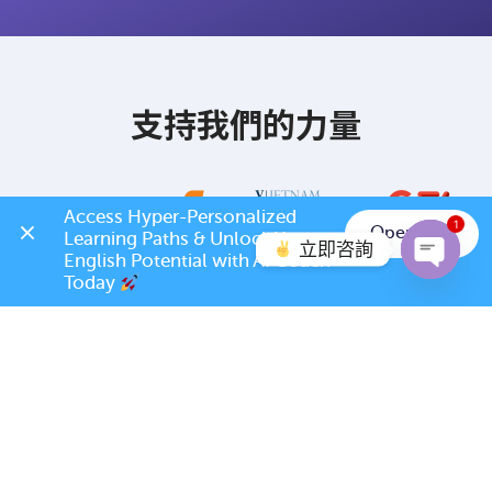
支持我們的力量
Access Hyper-Personalized 
1
Open App
Learning Paths & Unlock Your 
立即咨詢
English Potential with AI Coach 
Today 
Open c