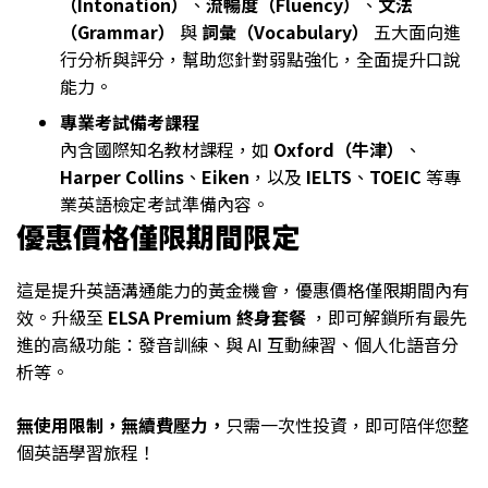
（Intonation）
、
流暢度（Fluency）
、
文法
（Grammar）
與
詞彙（Vocabulary）
五大面向進
行分析與評分，幫助您針對弱點強化，全面提升口說
能力。
專業考試備考課程
內含國際知名教材課程，如
Oxford（牛津）
、
Harper Collins
、
Eiken
，以及
IELTS
、
TOEIC
等專
業英語檢定考試準備內容。
優惠價格僅限期間限定
這是提升英語溝通能力的黃金機會，優惠價格僅限期間內有
效。升級至
ELSA Premium 終身套餐
，即可解鎖所有最先
進的高級功能：發音訓練、與 AI 互動練習、個人化語音分
析等。
無使用限制，無續費壓力，
只需一次性投資，即可陪伴您整
個英語學習旅程！