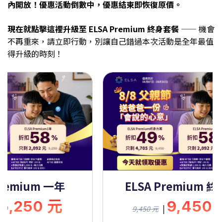
內開放！優惠活動倒數中，優惠結束即恢復原價。
現在就點擊這裡升級至 ELSA Premium 終身套餐 ——
機會
不再重來，請立即行動，別讓自己錯過本次活動是全年最值
得升級的時刻！
Premium 一年
ELSA Premium 
5,250 元
9,450
|
9,450 元