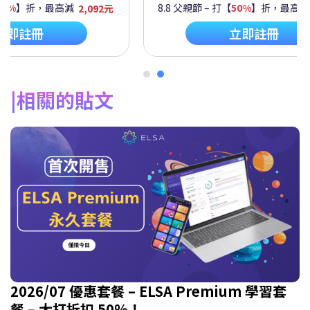
60%
】折，最高減
2,092元
8.8 父親節 – 打【
50%
】折，最高
立即註冊
立即註冊
相關的貼文
2026/07 優惠套餐 – ELSA Premium 學習套
餐 – 大打折扣 50%！