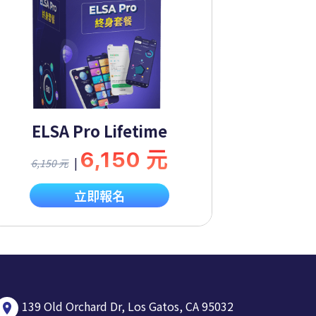
ELSA Pro Lifetime
6,150 元
|
6,150 元
立即報名
139 Old Orchard Dr, Los Gatos, CA 95032