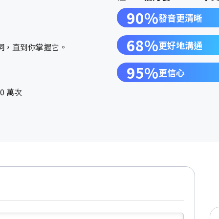
90%
發音更清晰
68%
更好地溝通
詞，直到你掌握它。
95%
更信心
0 萬次