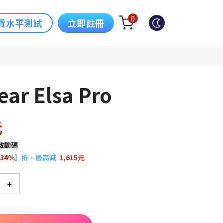
0
費水平測試
立即註冊
ear Elsa Pro
元
到啟動碼
34%
】折，最高減
1,615元
+