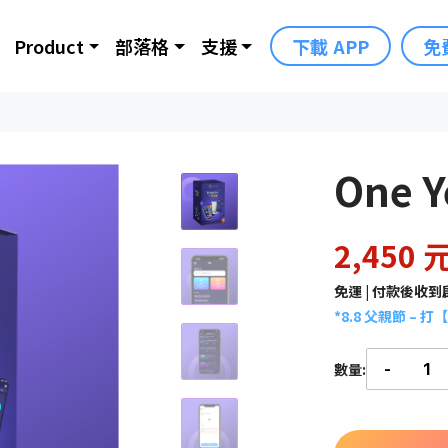
Product
部落格
支援
下載 APP
免
One Y
2,450 
免運 | 付款後收
*8.8 父親節 – 打【
數量:
-