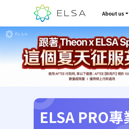
About us
ELSA PRO
專