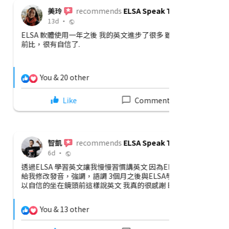
s
ELSA Speak Taiwan
俊豪
2d •
英文進步了很多 雖然我還是害怕發音錯, 但跟我以
“每天與EL
的英語已經改
用功學習很快
12 Comments
You & 1
Comment
Share
s
ELSA Speak Taiwan
雅婷
13d 
慣講英文 因為ELSA 幫我每天實用英文對話還有
ELSA已經
月之後與ELSA學習英文我更有自信 現在，我可
覺前也可以學
真的很感謝 ELSA Speak 幫我提高英文水平
果你問我是否願
5 Comments
You & 1