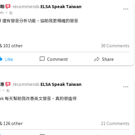
aiwan
美玲
recommend
13d •
發音
ELSA 軟體使用一年之後 我的
前比，很有自信了.
30 Comments
You & 20 other
Share
Like
aiwan
智凱
recommend
6d •
值得
透過ELSA 學習英文讓我慢慢習
給我修改發音，強調，語調 3個
以自信的坐在鏡頭前這樣說英文 我
21 Comments
You & 13 other