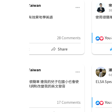
宗翰
recommends
ELSA Speak T
30m •
使用很簡單 還有發音分析功能，協助我更精確的
28 Comments
You & 101 other
Share
Like
Comment
淑惠
recommends
ELSA Speak T
6d •
子在國小也會使
ELSA Speak 每天幫助我改善英文發音，真的很
文發音
17 Comments
You & 126 other