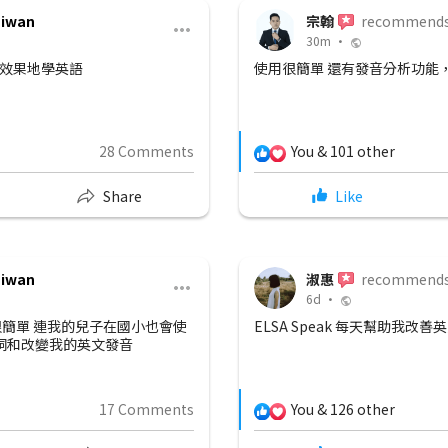
aiwan
美玲
recommend
13d •
發音
ELSA 軟體使用一年之後 我的
前比，很有自信了.
30 Comments
You & 20 other
Share
Like
aiwan
智凱
recommend
6d •
值得
透過ELSA 學習英文讓我慢慢習
給我修改發音，強調，語調 3個
以自信的坐在鏡頭前這樣說英文 我
21 Comments
You & 13 other