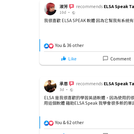
宗翰
recommends
ELSA Speak T
30m •
使用很簡單 還有發音分析功能，協助我更精確的
28 Comments
You & 101 other
Share
Like
Comment
淑惠
recommends
ELSA Speak T
6d •
子在國小也會使
ELSA Speak 每天幫助我改善英文發音，真的很
文發音
17 Comments
You & 126 other