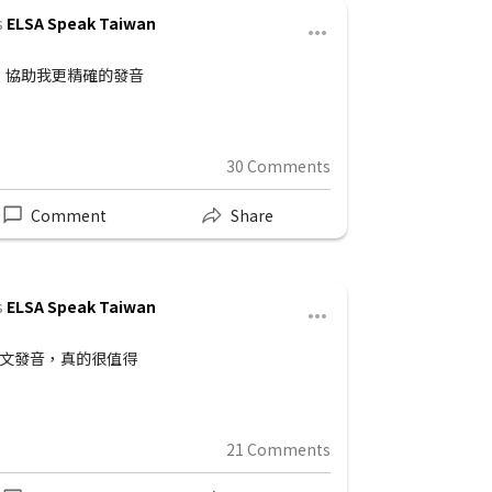
s
ELSA Speak Taiwan
俊豪
2d •
英文進步了很多 雖然我還是害怕發音錯, 但跟我以
“每天與EL
的英語已經改
用功學習很快
12 Comments
You & 1
Comment
Share
s
ELSA Speak Taiwan
雅婷
13d 
慣講英文 因為ELSA 幫我每天實用英文對話還有
ELSA已經
月之後與ELSA學習英文我更有自信 現在，我可
覺前也可以學
真的很感謝 ELSA Speak 幫我提高英文水平
果你問我是否願
5 Comments
You & 1