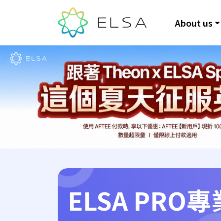
About us
ELSA PRO
專