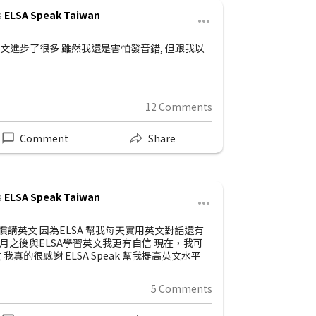
s
ELSA Speak Taiwan
俊豪
2d •
英文進步了很多 雖然我還是害怕發音錯, 但跟我以
“每天與EL
的英語已經改
用功學習很快
12 Comments
You & 1
Comment
Share
s
ELSA Speak Taiwan
雅婷
13d 
慣講英文 因為ELSA 幫我每天實用英文對話還有
ELSA已經
月之後與ELSA學習英文我更有自信 現在，我可
覺前也可以學
真的很感謝 ELSA Speak 幫我提高英文水平
果你問我是否願
5 Comments
You & 1