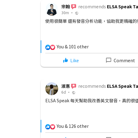
宗翰
recommends
ELSA Speak T
30m •
使用很簡單 還有發音分析功能，協助我更精確的
28 Comments
You & 101 other
Share
Like
Comment
淑惠
recommends
ELSA Speak T
6d •
子在國小也會使
ELSA Speak 每天幫助我改善英文發音，真的很
文發音
17 Comments
You & 126 other