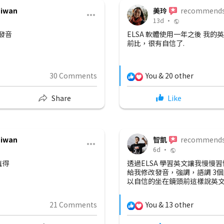
aiwan
美玲
recommend
13d •
發音
ELSA 軟體使用一年之後 我的
前比，很有自信了.
30 Comments
You & 20 other
Share
Like
aiwan
智凱
recommend
6d •
值得
透過ELSA 學習英文讓我慢慢習
給我修改發音，強調，語調 3個
以自信的坐在鏡頭前這樣說英文 我
21 Comments
You & 13 other