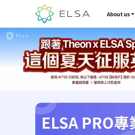
About us
ELSA PRO
專