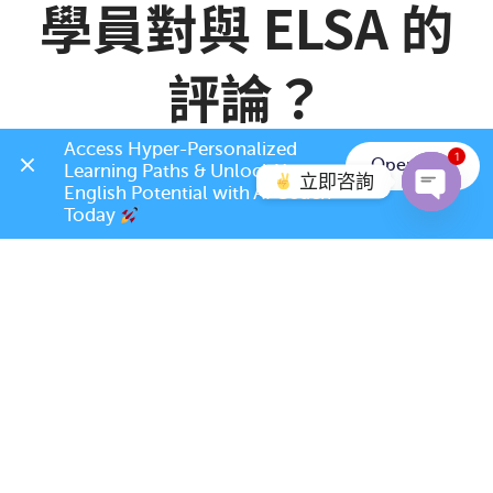
學員對與 ELSA 的
評論？
Access Hyper-Personalized 
1
Open App
Learning Paths & Unlock Your 
立即咨詢
English Potential with AI Coach 
承恩
recommends
ELSA Speak Taiwan
Today 
Open c
3d •
ELSA 是我很喜歡的學習英語軟體，因為使用的很簡單 連
我的兒子在國小也會使用這個軟體 藉助ELSA Speak 我學
會很多新的單詞和改變我的英文發音
You & 62 other
17 Comments
Like
Comment
Share