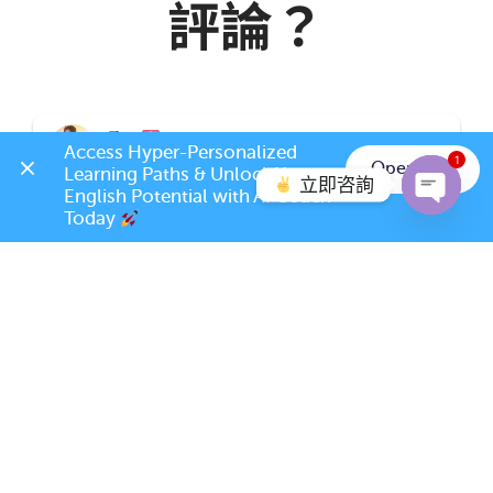
評論？
承恩
recommends
ELSA Speak Taiwan
Access Hyper-Personalized 
3d •
1
Open App
Learning Paths & Unlock Your 
立即咨詢
ELSA 是我很喜歡的學習英語軟體，因為使用的很簡單 連
English Potential with AI Coach 
我的兒子在國小也會使用這個軟體 藉助ELSA Speak 我學
Today 
Open c
會很多新的單詞和改變我的英文發音
You & 62 other
17 Comments
Like
Comment
Share